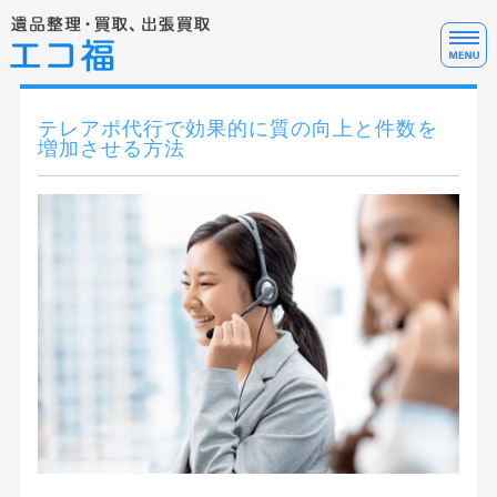
遺
ホーム
テレアポ代行で効果的に質の向上と件数を
増加させる方法
サービス料金
サービスの流れ・FAQ
テレアポ代行について
お問い合わせ