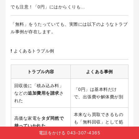
でも注意！「0円」にはからくりも…
「無料」をうたっていても、実際には以下のようなトラブ
ル事例が存在します。
❗ よくあるトラブル例
トラブル内容
よくある事例
回収後に「積み込み料」
「0円」は基本料だけ
などの
追加費用を請求
さ
で、出張費や解体費が別
れた
本来なら買取できるもの
高価な家電を
タダ同然で
も「無料回収」として処
持っていかれた
理
電話をかける 043-307-4365