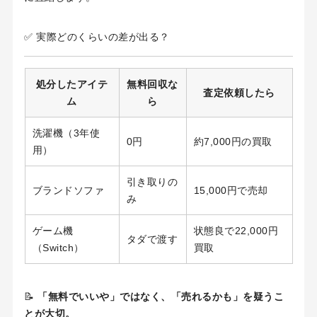
✅ 実際どのくらいの差が出る？
処分したアイテ
無料回収な
査定依頼したら
ム
ら
洗濯機（3年使
0円
約7,000円の買取
用）
引き取りの
ブランドソファ
15,000円で売却
み
ゲーム機
状態良で22,000円
タダで渡す
（Switch）
買取
📝
「無料でいいや」ではなく、「売れるかも」を疑うこ
とが大切。