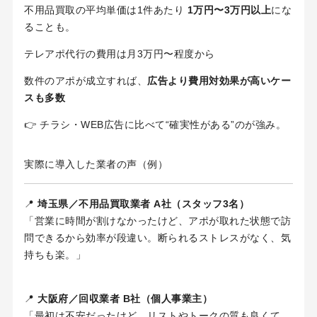
不用品買取の平均単価は1件あたり
1万円〜3万円以上
にな
ることも。
テレアポ代行の費用は月3万円〜程度から
数件のアポが成立すれば、
広告より費用対効果が高いケー
スも多数
👉 チラシ・WEB広告に比べて“確実性がある”のが強み。
実際に導入した業者の声（例）
📍
埼玉県／不用品買取業者 A社（スタッフ3名）
「営業に時間が割けなかったけど、アポが取れた状態で訪
問できるから効率が段違い。断られるストレスがなく、気
持ちも楽。」
📍
大阪府／回収業者 B社（個人事業主）
「最初は不安だったけど、リストやトークの質も良くて、