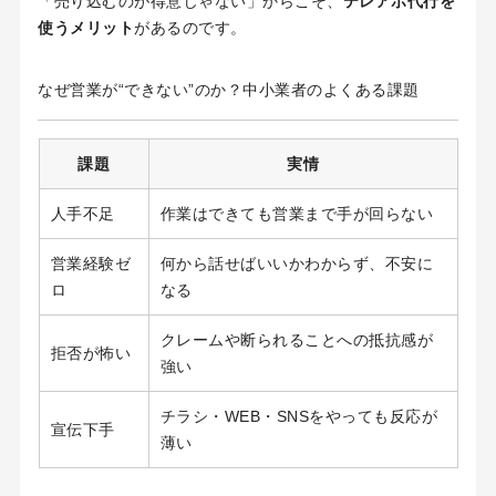
「売り込むのが得意じゃない」からこそ、
テレアポ代行を
使うメリット
があるのです。
なぜ営業が“できない”のか？中小業者のよくある課題
課題
実情
人手不足
作業はできても営業まで手が回らない
営業経験ゼ
何から話せばいいかわからず、不安に
ロ
なる
クレームや断られることへの抵抗感が
拒否が怖い
強い
チラシ・WEB・SNSをやっても反応が
宣伝下手
薄い