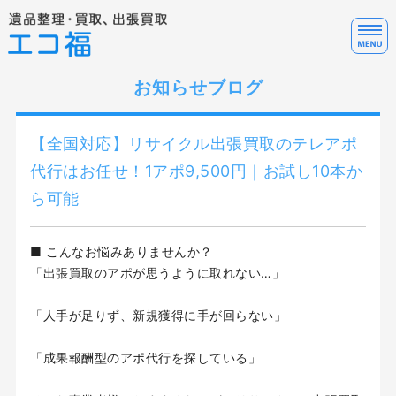
遺
お知らせブログ
ホーム
サービス料金
【全国対応】リサイクル出張買取のテレアポ
サービスの流れ・FAQ
代行はお任せ！1アポ9,500円｜お試し10本か
ら可能
テレアポ代行について
お問い合わせ
■ こんなお悩みありませんか？
「出張買取のアポが思うように取れない…」
「人手が足りず、新規獲得に手が回らない」
「成果報酬型のアポ代行を探している」