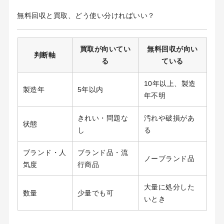
無料回収と買取、どう使い分ければいい？
買取が向いてい
無料回収が向い
判断軸
る
ている
10年以上、製造
製造年
5年以内
年不明
きれい・問題な
汚れや破損があ
状態
し
る
ブランド・人
ブランド品・流
ノーブランド品
気度
行商品
大量に処分した
数量
少量でも可
いとき