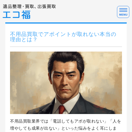
遺
ホーム
不用品買取でアポイントが取れない本当の
理由とは？
サービス料金
サービスの流れ・FAQ
テレアポ代行について
お問い合わせ
不用品買取業界では「電話してもアポが取れない」「人を
増やしても成果が出ない」といった悩みをよく耳にしま