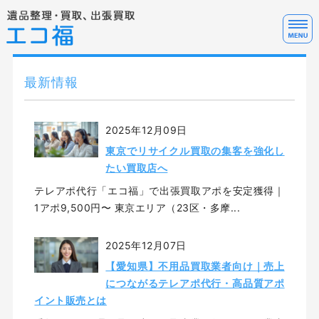
遺
ホーム
最新情報
サービス料金
2025年12月09日
サービスの流れ・FAQ
東京でリサイクル買取の集客を強化し
テレアポ代行について
たい買取店へ
テレアポ代行「エコ福」で出張買取アポを安定獲得｜
お問い合わせ
1アポ9,500円〜 東京エリア（23区・多摩...
2025年12月07日
【愛知県】不用品買取業者向け｜売上
につながるテレアポ代行・高品質アポ
イント販売とは