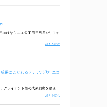
見
宅向けならエコ福 不用品回収やリフォ
続きを読む
中｜成果にこだわるテレアポ代行エコ
、クライアント様の成果創出を最優...
続きを読む