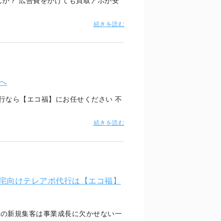
か？ 広告費をかけても買取アポが安
続きを読む
へ
行なら【エコ福】にお任せください 不
続きを読む
宅向けテレアポ代行は【エコ福】
への新規集客は事業成長に欠かせない一