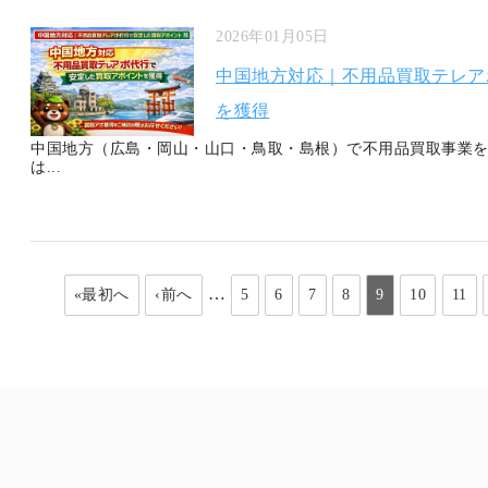
2026年01月05日
中国地方対応｜不用品買取テレア
を獲得
中国地方（広島・岡山・山口・鳥取・島根）で不用品買取事業を
は...
…
«最初へ
‹前へ
5
6
7
8
9
10
11