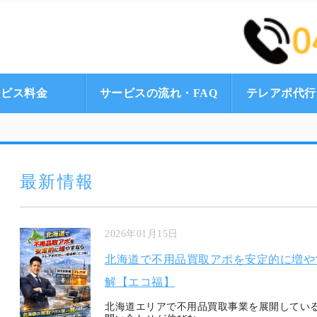
遺品整理、買取・出張
ービス料金
サービスの流れ・FAQ
テレアポ代行
最新情報
2026年01月15日
北海道で不用品買取アポを安定的に増や
解【エコ福】
北海道エリアで不用品買取事業を展開している